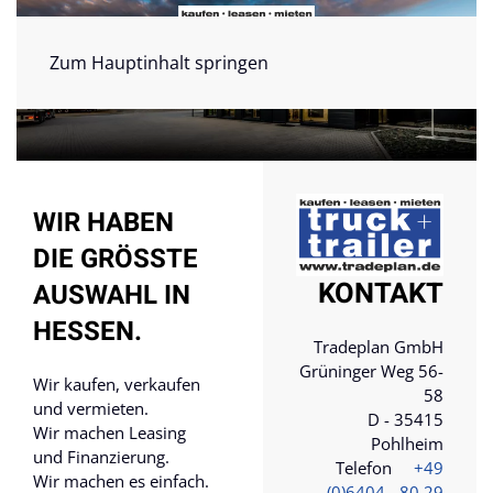
Zum Hauptinhalt springen
WIR HABEN
DIE GRÖSSTE A
KONTAKT
USWAHL IN H
ESSEN.
Tradeplan GmbH
Grüninger Weg 56-
Wir kaufen, verkaufen
58
und vermieten.
D - 35415
Wir machen Leasing
Pohlheim
und Finanzierung.
Telefon
+49
Wir machen es einfach.
(0)6404 - 80 29