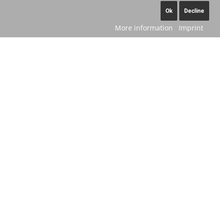
Ok
Decline
More information
Imprint
OpenStreetMap service required
to load this map.
Accept