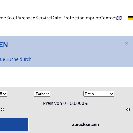
me
Sale
Purchase
Service
Data Protection
Imprint
Contact
EN
eue Suche durch:
Preis von
0 - 60.000
€
zurücksetzen