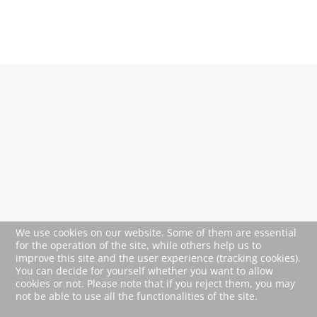
OpenStreetMap service required
to load this map.
Accept
We use cookies on our website. Some of them are essential
for the operation of the site, while others help us to
improve this site and the user experience (tracking cookies).
You can decide for yourself whether you want to allow
cookies or not. Please note that if you reject them, you may
not be able to use all the functionalities of the site.