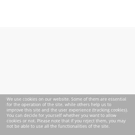
OpenStreetMap service required
to load this map.
Accept
We use cookies on our website. Some of them are essential
for the operation of the site, while others help us to
improve this site and the user experience (tracking cookies).
You can decide for yourself whether you want to allow
cookies or not. Please note that if you reject them, you may
not be able to use all the functionalities of the site.