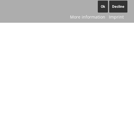
Ok
Decline
More information
Imprint
OpenStreetMap service required
to load this map.
Accept