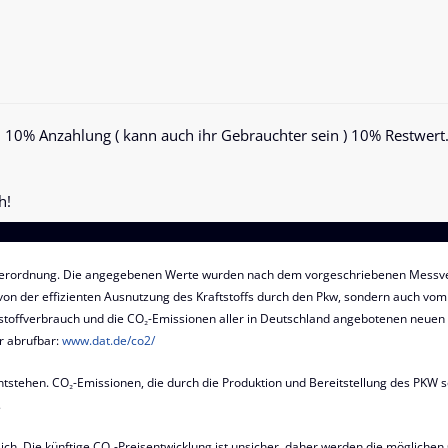
, 10% Anzahlung ( kann auch ihr Gebrauchter sein ) 10% Restwert
h!
erordnung. Die angegebenen Werte wurden nach dem vorgeschriebenen Messver
 von der effizienten Ausnutzung des Kraftstoffs durch den Pkw, sondern auch vom 
toffverbrauch und die CO₂-Emissionen aller in Deutschland angebotenen neuen P
r abrufbar:
www.dat.de/co2/
stehen. CO₂-Emissionen, die durch die Produktion und Bereitstellung des PKW s
.
lich. Die künftige CO₂-Preisentwicklung ist unsicher, daher werden die möglic