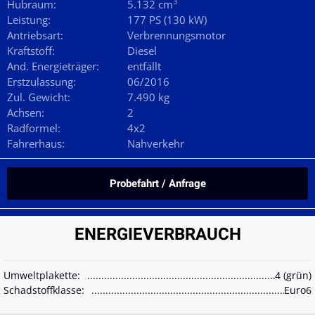
3
Hubraum:
5.132 cm
Leistung:
177 PS (130 kW)
Antriebsart:
Verbrennungsmotor
Kraftstoff:
Diesel
And. Energieträger:
entfällt
Erstzulassung:
06/2016
Zul. Gewicht:
7.490 kg
Achsen:
2
Radformel:
4x2
Fahrerhaus:
Nahverkehr
Probefahrt / Anfrage
ENERGIEVERBRAUCH
Umweltplakette:
4 (grün)
Schadstoffklasse:
Euro6