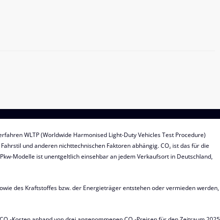
.
fahren WLTP (Worldwide Harmonised Light-Duty Vehicles Test Procedure)
Fahrstil und anderen nichttechnischen Faktoren abhängig. CO₂ ist das für die
kw-Modelle ist unentgeltlich einsehbar an jedem Verkaufsort in Deutschland,
owie des Kraftstoffes bzw. der Energieträger entstehen oder vermieden werden,
hen CO₂-Kosten anhand von drei angenommenen CO₂-Preisen für den Zeitraum 2025