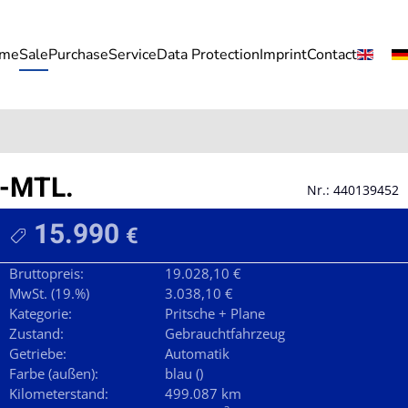
me
Sale
Purchase
Service
Data Protection
Imprint
Contact
-MTL.
Nr.: 440139452
15.990
€
Bruttopreis:
19.028,10 €
MwSt. (19.%)
3.038,10 €
Kategorie:
Pritsche + Plane
Zustand:
Gebrauchtfahrzeug
Getriebe:
Automatik
Farbe (außen):
blau ()
Kilometerstand:
499.087 km