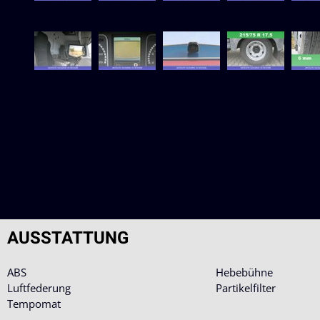
AUSSTATTUNG
ABS
Hebebühne
Luftfederung
Partikelfilter
Tempomat