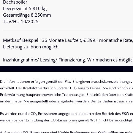
Dachspoiler
Leergewicht 5.810 kg
Gesamtlänge 8.250mm
TÜV/HU 10/2025
Mietkauf-Beispiel
: 36 Monate Laufzeit, € 399.- monatliche Rate
Lieferung zu Ihnen möglich.
Inzahlungnahme/ Leasing/ Finanzierung. Wir machen es möglic
Die Informationen erfolgen gemäß der Pkw-Energieverbrauchskennzeichnungsv
ermittelt. Der Kraftstoffverbrauch und der CO₂-Ausstoß eines Pkw sind nicht nur
Erderwärmung hauptverantwortliche Treibhausgas. Ein Leitfaden über den Krafts
an dem neue Pkw ausgestellt oder angeboten werden. Der Leitfaden ist auch hie
Es werden nur die CO₂-Emissionen angegeben, die durch den Betrieb des PKW ent
werden bei der Ermittlung der CO₂-Emissionen gemäß WLTP nicht berücksichtigt
Aufgrund der CO₂-Bepreisung sind künftig Erhöhungen der Kraftstoffkosten mög