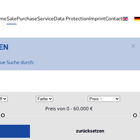
me
Sale
Purchase
Service
Data Protection
Imprint
Contact
EN
eue Suche durch:
Preis von
0 - 60.000
€
zurücksetzen