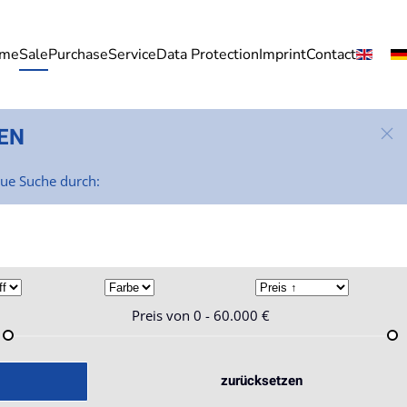
me
Sale
Purchase
Service
Data Protection
Imprint
Contact
EN
eue Suche durch:
Preis von
0 - 60.000
€
zurücksetzen