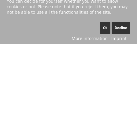
You can decide for yourself whether you want to allow
cookies or not. Please note that if you reject them, you may
not be able to use all the functionalities of the site.
Ok
Decline
More information
Imprint