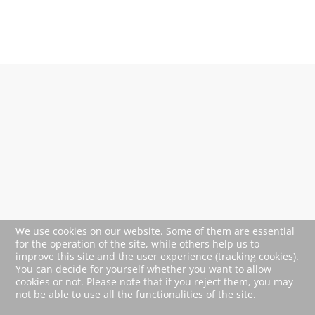
OpenStreetMap service required
to load this map.
Accept
We use cookies on our website. Some of them are essential
for the operation of the site, while others help us to
improve this site and the user experience (tracking cookies).
You can decide for yourself whether you want to allow
cookies or not. Please note that if you reject them, you may
not be able to use all the functionalities of the site.