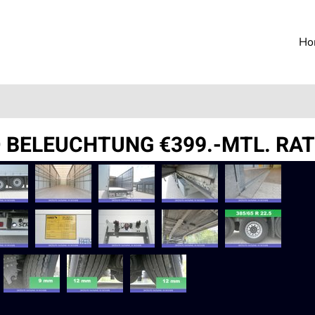
Ho
D BELEUCHTUNG €399.-MTL. RA