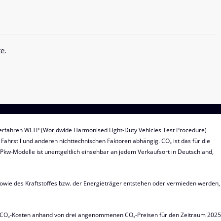
e.
fahren WLTP (Worldwide Harmonised Light-Duty Vehicles Test Procedure)
Fahrstil und anderen nichttechnischen Faktoren abhängig. CO₂ ist das für die
kw-Modelle ist unentgeltlich einsehbar an jedem Verkaufsort in Deutschland,
owie des Kraftstoffes bzw. der Energieträger entstehen oder vermieden werden,
hen CO₂-Kosten anhand von drei angenommenen CO₂-Preisen für den Zeitraum 2025