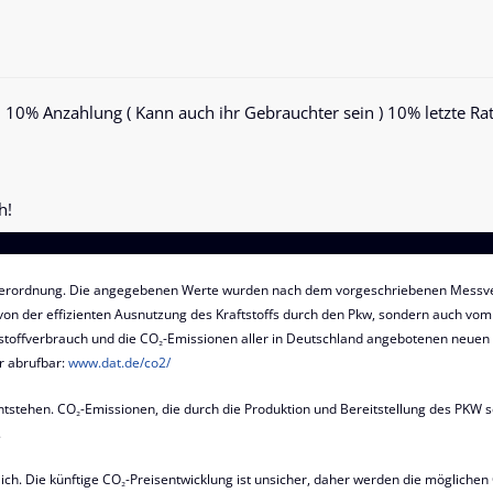
, 10% Anzahlung ( Kann auch ihr Gebrauchter sein ) 10% letzte Rat
h!
erordnung. Die angegebenen Werte wurden nach dem vorgeschriebenen Messver
 von der effizienten Ausnutzung des Kraftstoffs durch den Pkw, sondern auch vom 
toffverbrauch und die CO₂-Emissionen aller in Deutschland angebotenen neuen P
r abrufbar:
www.dat.de/co2/
stehen. CO₂-Emissionen, die durch die Produktion und Bereitstellung des PKW s
.
lich. Die künftige CO₂-Preisentwicklung ist unsicher, daher werden die möglic