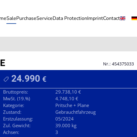
me
Sale
Purchase
Service
Data Protection
Imprint
Contact
TE
Nr.: 454375033
24.990
€
Bruttopreis:
29.738,10 €
MwSt. (19.%)
4.748,10 €
Kategorie:
Pritsche + Plane
Zustand:
Gebrauchtfahrzeug
Erstzulassung:
05/2024
Zul. Gewicht:
39.000 kg
Achsen:
3