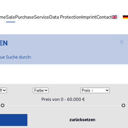
me
Sale
Purchase
Service
Data Protection
Imprint
Contact
EN
eue Suche durch:
Preis von
0 - 60.000
€
zurücksetzen