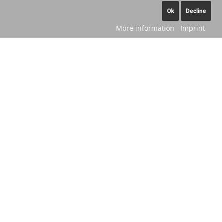
Ok
Decline
More information
Imprint
OpenStreetMap service required
to load this map.
Accept